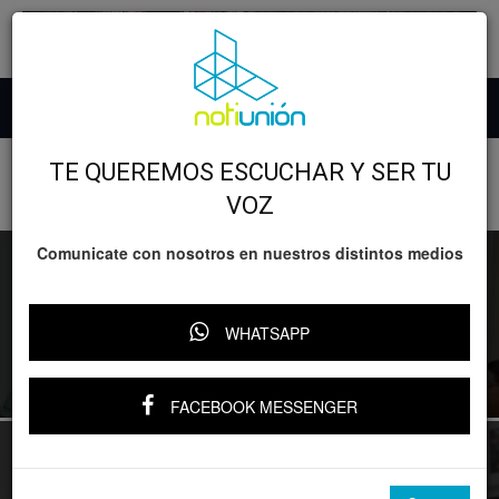
Inicio
Desarrollo
Agropecuario
TE QUEREMOS ESCUCHAR Y SER TU
AGROPECUARIO
VOZ
Comunicate con nosotros en nuestros distintos medios
DISPERSADOS MÁS DE 374 MDP EN INCENTIVOS PARA
WHATSAPP
PRODUCTORES DE MAÍZ EN MICHOACÁN
FACEBOOK MESSENGER