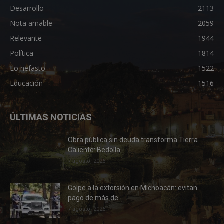
Desarrollo
2113
Nota amable
2059
Relevante
1944
Política
1814
Lo nefasto
1522
Educación
1516
ÚLTIMAS NOTICIAS
Obra pública sin deuda transforma Tierra
Caliente: Bedolla
7 agosto, 2026
Golpe a la extorsión en Michoacán: evitan
pago de más de...
7 agosto, 2026