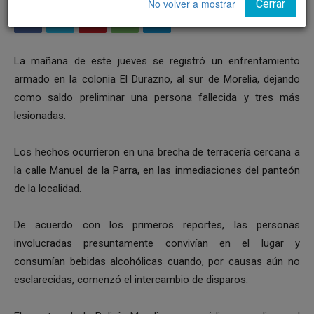
No volver a mostrar
Cerrar
La mañana de este jueves se registró un enfrentamiento
armado en la colonia El Durazno, al sur de Morelia, dejando
como saldo preliminar una persona fallecida y tres más
lesionadas.
Los hechos ocurrieron en una brecha de terracería cercana a
la calle Manuel de la Parra, en las inmediaciones del panteón
de la localidad.
De acuerdo con los primeros reportes, las personas
involucradas presuntamente convivían en el lugar y
consumían bebidas alcohólicas cuando, por causas aún no
esclarecidas, comenzó el intercambio de disparos.