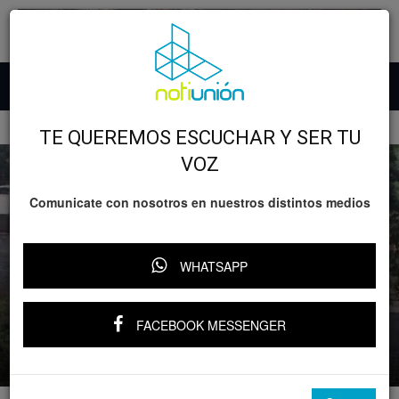
Inicio
Michoacán
Morelia
TE QUEREMOS ESCUCHAR Y SER TU
VOZ
Comunicate con nosotros en nuestros distintos medios
WHATSAPP
Michoacán
Morelia
Relevante
Policiaca
Balacera en Morelia deja un muerto y
FACEBOOK MESSENGER
tres heridos
Por
Notiunión
-
7 mayo, 2026