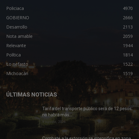
Policiaca
4970
GOBIERNO
2666
Desarrollo
2113
Nota amable
2059
Relevante
1944
Política
1814
Lo nefasto
1522
Michoacán
1519
ÚLTIMAS NOTICIAS
Tarifa del transporte público será de 12 pesos;
no habrá más...
8 agosto, 2026
Combate a la extorsión se intensifica en zona