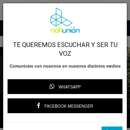
Inicio
Opinión
TE QUEREMOS ESCUCHAR Y SER TU
VOZ
Comunicate con nosotros en nuestros distintos medios
Opinión
WHATSAPP
Carlos Salinas de Gortari reaparece en
podcast: «Soy desempleado… alguien
FACEBOOK MESSENGER
nos quitó las pensiones»
Por
Notiunión
-
4 diciembre, 2024