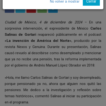
No volver a mostrar
Cerrar
Ciudad de México, 4 de diciembre de 2024
– En una
sorpresiva intervención, el expresidente de México
Carlos
Salinas de Gortari
reapareció públicamente en el podcast
«La invención de América del Norte»
, producido por la
revista Nexos y Genuina. Durante su presentación, Salinas
causó revuelo al describirse como desempleado y mencionar
que ya no recibe una pensión, tras la reforma implementada
por el gobierno de Andrés Manuel López Obrador en 2018.
«Hola, me llamo Carlos Salinas de Gortari y soy desempleado,
porque pensionado ya no, ahora que alguien nos quitó las
pensiones. Me dedico a la investigación y reflexión sobre
temas históricos», comentó Salinas al iniciar su participación
en el programa.