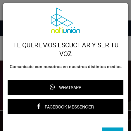
Inicio
Desarrollo
Turismo
TE QUEREMOS ESCUCHAR Y SER TU
TURISMO
VOZ
Comunicate con nosotros en nuestros distintos medios
PLAYAS DE MICHOACÁN, LIMPIAS Y LISTAS PARA TUS
WHATSAPP
VACACIONES DE VERANO: BEDOLLA
FACEBOOK MESSENGER