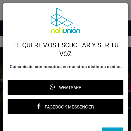
Inicio
ARTE
TE QUEREMOS ESCUCHAR Y SER TU
VOZ
Comunicate con nosotros en nuestros distintos medios
WHATSAPP
FACEBOOK MESSENGER
ARTE
Ciencia y Tecnología
GOBIERNO
Michoacán
Gladyz Butanda supervisa pruebas para
videomapping del Planetario de Morelia