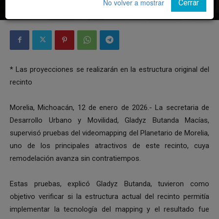
No volver a mostrar
Cerrar
Por
Notiunión
-
12 enero, 2026
* Las proyecciones se realizarán en la estructura original del
recinto
Morelia, Michoacán, 12 de enero de 2026.- La secretaria de
Desarrollo Urbano y Movilidad, Gladyz Butanda Macías,
supervisó pruebas del videomapping del Planetario de Morelia,
uno de los principales atractivos de este recinto, cuya
remodelación avanza sin contratiempos.
Estas pruebas, explicó Gladyz Butanda, tuvieron como
objetivo verificar si la estructura actual del recinto permitía
implementar la tecnología del mapping y el resultado fue