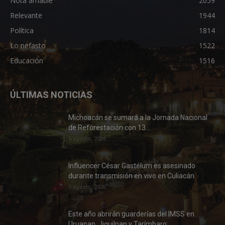
Nota amable
2059
Relevante
1944
Política
1814
Lo nefasto
1522
Educación
1516
ÚLTIMAS NOTICIAS
Michoacán se sumará a la Jornada Nacional
de Reforestación con 13...
5 agosto, 2026
Influencer César Gastélum es asesinado
durante transmisión en vivo en Culiacán
5 agosto, 2026
Este año abrirán guarderías del IMSS en
Uruapan, Jiquilpan y Tarímbaro:...