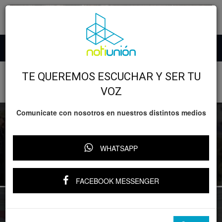
Inicio
Michoacán
TE QUEREMOS ESCUCHAR Y SER TU
MICHOACÁN
VOZ
Comunicate con nosotros en nuestros distintos medios
MICHOACÁN SE SUMARÁ A LA JORNADA NACIONAL DE
REFORESTACIÓN CON 13 MILLONES DE ÁRBOLES ESTE
WHATSAPP
AÑO: BEDOLLA
FACEBOOK MESSENGER