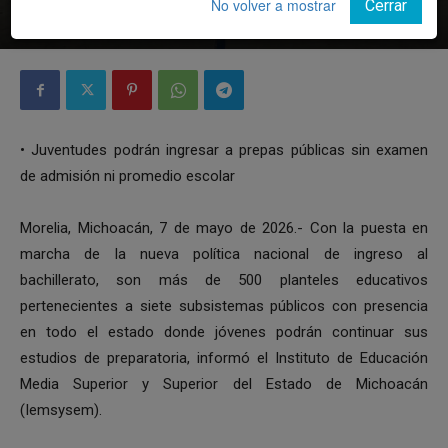
No volver a mostrar
Cerrar
Por
Notiunión
-
7 mayo, 2026
• ⁠Juventudes podrán ingresar a prepas públicas sin examen
de admisión ni promedio escolar
Morelia, Michoacán, 7 de mayo de 2026.- Con la puesta en
marcha de la nueva política nacional de ingreso al
bachillerato, son más de 500 planteles educativos
pertenecientes a siete subsistemas públicos con presencia
en todo el estado donde jóvenes podrán continuar sus
estudios de preparatoria, informó el Instituto de Educación
Media Superior y Superior del Estado de Michoacán
(Iemsysem).