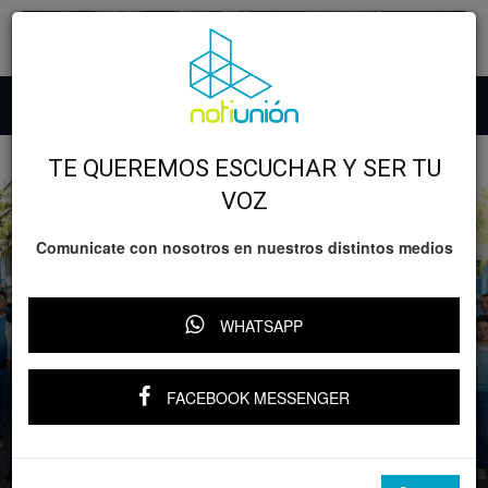
Inicio
Desarrollo
Educación
TE QUEREMOS ESCUCHAR Y SER TU
VOZ
Comunicate con nosotros en nuestros distintos medios
WHATSAPP
FACEBOOK MESSENGER
Desarrollo
Educación
GOBIERNO
Michoacán
Más de 500 planteles de bachillerato en
Michoacán con pase automático