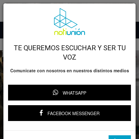
Inicio
GOBIERNO
TE QUEREMOS ESCUCHAR Y SER TU
VOZ
Comunicate con nosotros en nuestros distintos medios
WHATSAPP
GOBIERNO
Michoacán
FACEBOOK MESSENGER
Zoológico de Morelia resguardará a
jaguar asegurado por autoridades en
Zitácuaro