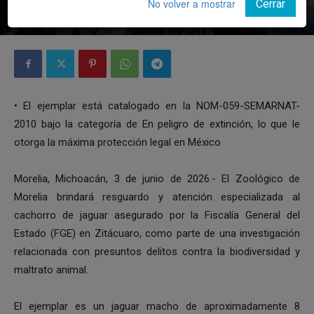
No volver a mostrar
Cerrar
Por
Notiunión
-
3 junio, 2026
• El ejemplar está catalogado en la NOM-059-SEMARNAT-
2010 bajo la categoría de En peligro de extinción, lo que le
otorga la máxima protección legal en México
Morelia, Michoacán, 3 de junio de 2026.- El Zoológico de
Morelia brindará resguardo y atención especializada al
cachorro de jaguar asegurado por la Fiscalía General del
Estado (FGE) en Zitácuaro, como parte de una investigación
relacionada con presuntos delitos contra la biodiversidad y
maltrato animal.
El ejemplar es un jaguar macho de aproximadamente 8