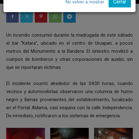
No volver a mostrar
Cerrar
Un incendio consumió durante la madrugada de este sábado
el bar “Katara”, ubicado en el centro de Uruapan, a pocos
metros del Monumento a la Bandera. El siniestro movilizó a
cuerpos de bomberos y otras corporaciones de auxilio, sin
que se reportaran víctimas.
El incidente ocurrió alrededor de las 04:00 horas, cuando
vecinos y automovilistas observaron una columna de humo
negro y llamas provenientes del establecimiento, localizado
en el Portal Aldama, casi esquina con la calle Independencia.
De inmediato, notificaron a los sistemas de emergencia.