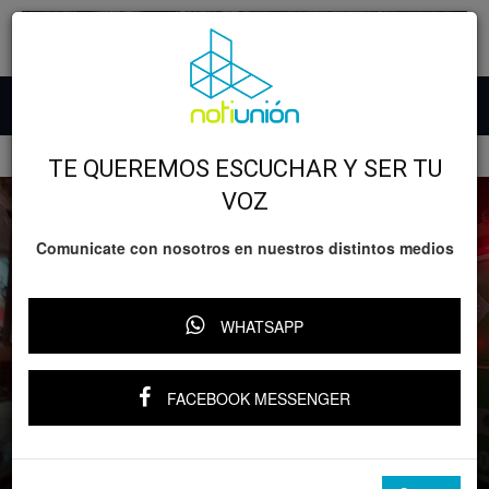
Inicio
Lo nefasto
TE QUEREMOS ESCUCHAR Y SER TU
VOZ
Comunicate con nosotros en nuestros distintos medios
WHATSAPP
Lo nefasto
FACEBOOK MESSENGER
Voraz incendio consume el bar “Katara”
en el centro de Uruapan
Por
Notiunión
-
11 enero, 2025