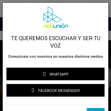
Inicio
Desarrollo
Educación
TE QUEREMOS ESCUCHAR Y SER TU
VOZ
Comunicate con nosotros en nuestros distintos medios
WHATSAPP
Desarrollo
Educación
GOBIERNO
Michoacán
FACEBOOK MESSENGER
¡Tu lugar está asegurado! Guía para
ingresar a la prepa en Michoacán sin
examen