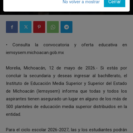
No volver a mostrar
Cerrar
Por
Notiunión
-
12 mayo, 2026
• Consulta la convocatoria y oferta educativa en
iemsysem.michoacan.gob.mx
Morelia, Michoacán, 12 de mayo de 2026.- Si estás por
concluir la secundaria y deseas ingresar al bachillerato, el
Instituto de Educación Media Superior y Superior del Estado
de Michoacán (Iemsysem) informa que todas y todos los
aspirantes tienen asegurado un lugar en alguno de los más de
500 planteles de educación media superior distribuidos en la
entidad.
Para el ciclo escolar 2026-2027, las y los estudiantes podrán