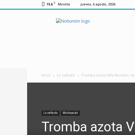
C
15.6
Morelia
jueves, 6 agosto, 2026
Notiunión
Inicio
Lo nefasto
Tromba azota Villa Morelos: se
Lo nefasto
Michoacán
Tromba azota Vi