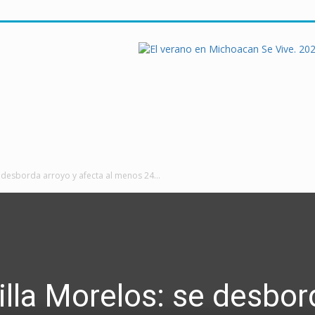
 desborda arroyo y afecta al menos 24...
lla Morelos: se desbor