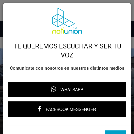
Inicio
Accidentes
TE QUEREMOS ESCUCHAR Y SER TU
VOZ
Comunicate con nosotros en nuestros distintos medios
WHATSAPP
Accidentes
Lo nefasto
Tragedia en Lázaro Cárdenas: una
FACEBOOK MESSENGER
estudiante de CET-MAR perdió la vida
tras un accidente vial
Por
Notiunión
-
19 mayo, 2026