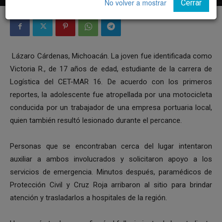
No volver a mostrar
Cerrar
Lázaro Cárdenas, Michoacán. La joven fue identificada como
Victoria R., de 17 años de edad, estudiante de la carrera de
Logística del CET-MAR 16. De acuerdo con los primeros
reportes, la adolescente fue atropellada por una motocicleta
conducida por un trabajador de una empresa portuaria local,
quien también resultó lesionado durante el percance.
Personas que se encontraban cerca del lugar intentaron
auxiliar a ambos involucrados y solicitaron apoyo a los
servicios de emergencia. Minutos después, paramédicos de
Protección Civil y Cruz Roja arribaron al sitio para brindar
atención y trasladarlos a hospitales de la región.