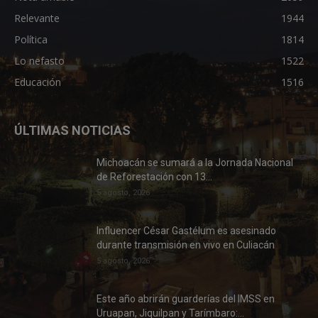
Relevante
1944
Política
1814
Lo nefasto
1522
Educación
1516
ÚLTIMAS NOTICIAS
Michoacán se sumará a la Jornada Nacional
de Reforestación con 13...
5 agosto, 2026
Influencer César Gastélum es asesinado
durante transmisión en vivo en Culiacán
5 agosto, 2026
Este año abrirán guarderías del IMSS en
Uruapan, Jiquilpan y Tarímbaro:...