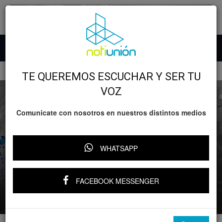
Inicio
Salud
Clima
TE QUEREMOS ESCUCHAR Y SER TU
VOZ
Comunicate con nosotros en nuestros distintos medios
Salud
Clima
WHATSAPP
Tormenta tropical Raymond se aproxima
a Baja California Sur y provoca lluvias
intensas en el noroeste de México
FACEBOOK MESSENGER
Por
Notiunión
-
11 octubre, 2025