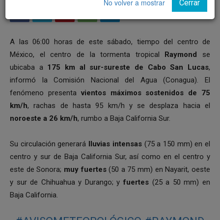
No volver a mostrar
Cerrar
A las 06:00 horas de este sábado, tiempo del centro de
México, el centro de la tormenta tropical
Raymond
se
ubicaba a
175 km al sur-sureste de Cabo San Lucas
,
informó la Comisión Nacional del Agua (Conagua). El
fenómeno presenta
vientos máximos sostenidos de 75
km/h
, rachas de hasta 95 km/h y se desplaza hacia el
noroeste a 26 km/h
, rumbo a Baja California Sur.
Su circulación generará
lluvias intensas
(75 a 150 mm) en el
centro y sur de Baja California Sur, así como en el centro y
este de Sonora;
muy fuertes
(50 a 75 mm) en Nayarit, oeste
y sur de Chihuahua y Durango; y
fuertes
(25 a 50 mm) en
Baja California.