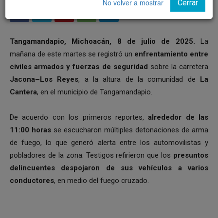
No volver a mostrar
Cerrar
Tangamandapio, Michoacán, 8 de julio de 2025.
La
mañana de este martes se registró un
enfrentamiento entre
civiles armados y fuerzas de seguridad
sobre la carretera
Jacona–Los Reyes
, a la altura de la comunidad de
La
Cantera
, en el municipio de Tangamandapio.
De acuerdo con los primeros reportes,
alrededor de las
11:00 horas
se escucharon múltiples detonaciones de arma
de fuego, lo que generó alerta entre los automovilistas y
pobladores de la zona. Testigos refirieron que los
presuntos
delincuentes despojaron de sus vehículos a varios
conductores
, en medio del fuego cruzado.