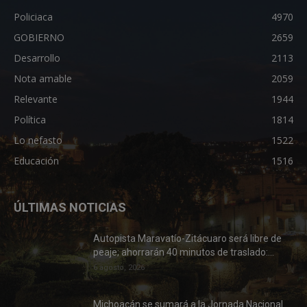
Policiaca
4970
GOBIERNO
2659
Desarrollo
2113
Nota amable
2059
Relevante
1944
Política
1814
Lo nefasto
1522
Educación
1516
ÚLTIMAS NOTICIAS
Autopista Maravatío-Zitácuaro será libre de
peaje; ahorrarán 40 minutos de traslado:...
6 agosto, 2026
Michoacán se sumará a la Jornada Nacional