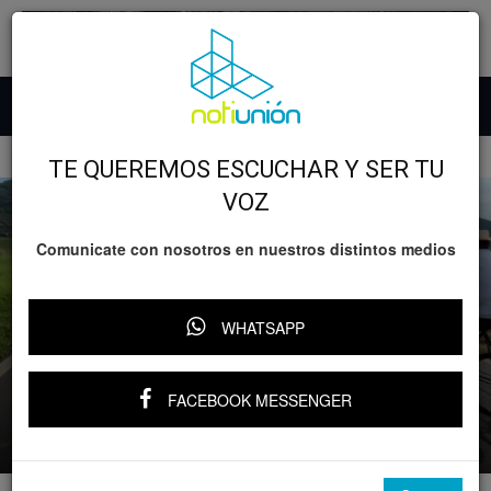
Inicio
Lo nefasto
TE QUEREMOS ESCUCHAR Y SER TU
VOZ
Comunicate con nosotros en nuestros distintos medios
Lo nefasto
Michoacán
WHATSAPP
Tangamandapio: enfrentamiento
armado en la Jacona-Los Reyes;
reportan despojo de vehículos
FACEBOOK MESSENGER
Por
Notiunión
-
8 julio, 2025