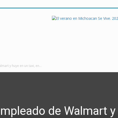
art y huye en un taxi, en...
 empleado de Walmart y