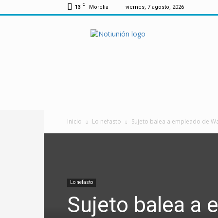
C
13
Morelia
viernes, 7 agosto, 2026
Notiunión
Inicio
Lo nefasto
Sujeto balea a empleado de Walm
Lo nefasto
Sujeto balea a