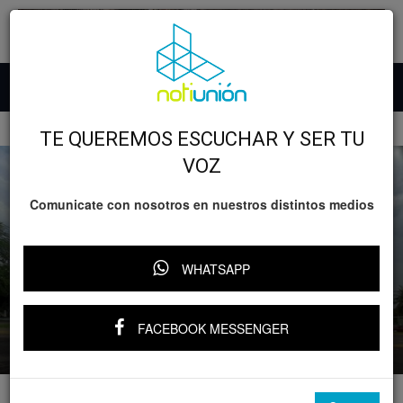
Inicio
GOBIERNO
TE QUEREMOS ESCUCHAR Y SER TU
VOZ
Comunicate con nosotros en nuestros distintos medios
GOBIERNO
Michoacán
SSP, FGE y Marina aseguran 45
WHATSAPP
máquinas tragamonedas en Lázaro
Cárdenas
FACEBOOK MESSENGER
Por
Notiunión
-
7 julio, 2026