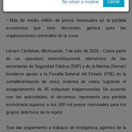
No volver a mostrar
Cerrar
• Más de medio millón de pesos mensuales es la pérdida
económica que este decomiso genera para las
organizaciones criminales de la zona
Lázaro Cárdenas, Michoacán, 7 de julio de 2026.- Como parte
de un operativo interinstitucional, elementos de las
secretarías de Seguridad Pública (SSP) y de la Marina (Semar)
brindaron apoyo a la Fiscalía General del Estado (FGE) en la
cumplimentación de cinco órdenes de cateo, logrando el
aseguramiento de 45 máquinas tragamonedas. De acuerdo
con las autoridades, el decomiso representa una pérdida
económica superior a los 500 mil pesos mensuales para los
grupos delictivos de la región.
Tras dar seguimiento a trabajos de inteligencia, agentes de la