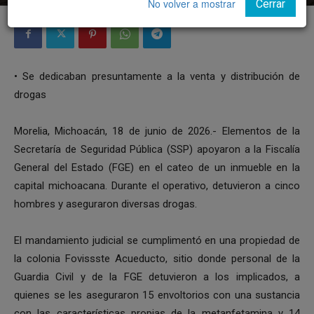
No volver a mostrar
Cerrar
• Se dedicaban presuntamente a la venta y distribución de
drogas
Morelia, Michoacán, 18 de junio de 2026.- Elementos de la
Secretaría de Seguridad Pública (SSP) apoyaron a la Fiscalía
General del Estado (FGE) en el cateo de un inmueble en la
capital michoacana. Durante el operativo, detuvieron a cinco
hombres y aseguraron diversas drogas.
El mandamiento judicial se cumplimentó en una propiedad de
la colonia Fovissste Acueducto, sitio donde personal de la
Guardia Civil y de la FGE detuvieron a los implicados, a
quienes se les aseguraron 15 envoltorios con una sustancia
con las características propias de la metanfetamina y 14