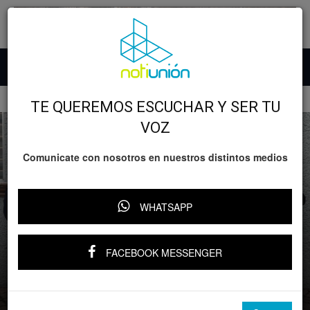
Inicio
GOBIERNO
TE QUEREMOS ESCUCHAR Y SER TU
VOZ
Comunicate con nosotros en nuestros distintos medios
WHATSAPP
GOBIERNO
Relevante
Policiaca
SSP brinda apoyo a FGE en cateo de
inmueble en Morelia; hay 5 hombres
FACEBOOK MESSENGER
detenidos
Por
Notiunión
-
18 junio, 2026