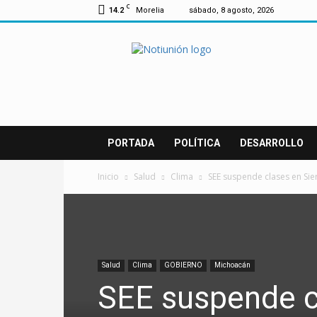
C
14.2
Morelia
sábado, 8 agosto, 2026
Notiunión
PORTADA
POLÍTICA
DESARROLLO
Inicio
Salud
Clima
SEE suspende clases en Sie
Salud
Clima
GOBIERNO
Michoacán
SEE suspende cl