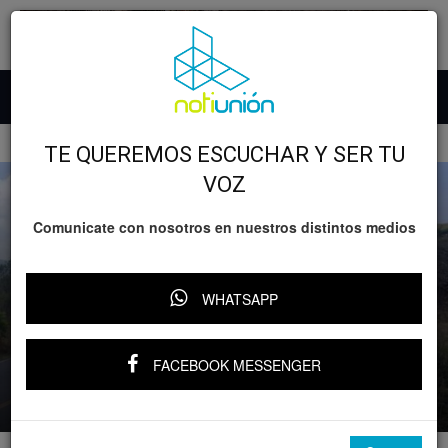
Inicio
GOBIERNO
TE QUEREMOS ESCUCHAR Y SER TU
VOZ
Comunicate con nosotros en nuestros distintos medios
WHATSAPP
GOBIERNO
Michoacán
Relevante
Policiaca
Restablece Guardia Civil libre tránsito
tras bloqueo carretero en Cotija
FACEBOOK MESSENGER
Por
Notiunión
-
25 mayo, 2026