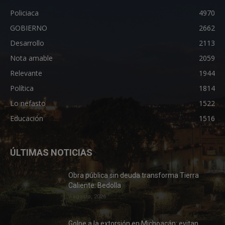
Policiaca
4970
GOBIERNO
2662
Desarrollo
2113
Nota amable
2059
Relevante
1944
Política
1814
Lo nefasto
1522
Educación
1516
ÚLTIMAS NOTICIAS
Obra pública sin deuda transforma Tierra
Caliente: Bedolla
7 agosto, 2026
Golpe a la extorsión en Michoacán: evitan