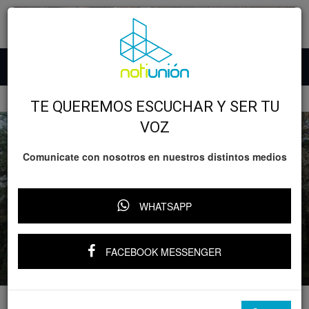
Inicio
Ciencia y Tecnología
TE QUEREMOS ESCUCHAR Y SER TU
VOZ
Comunicate con nosotros en nuestros distintos medios
Ciencia y Tecnología
Michoacán
Pátzcuaro
WHATSAPP
Reportan avistamiento de gato montés
en el Estribo Grande de Pátzcuaro
FACEBOOK MESSENGER
Por
Notiunión
-
26 noviembre, 2025