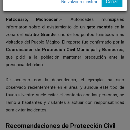
No volver a mostrar
Cerrar
Pátzcuaro, Michoacán.
– Autoridades municipales
informaron sobre el avistamiento de un
gato montés
en la
zona del
Estribo Grande
, uno de los puntos turísticos más
visitados del Pueblo Mágico. El reporte fue confirmado por la
Coordinación de Protección Civil Municipal y Bomberos
,
que pidió a la población mantener precaución ante la
presencia del felino.
De acuerdo con la dependencia, el ejemplar ha sido
observado recientemente en el área, y aunque este tipo de
fauna silvestre suele evitar el contacto con las personas, se
llamó a habitantes y visitantes a actuar con responsabilidad
para evitar incidentes.
Recomendaciones de Protección Civil