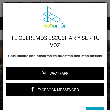
Inicio
GOBIERNO
TE QUEREMOS ESCUCHAR Y SER TU
VOZ
Comunicate con nosotros en nuestros distintos medios
WHATSAPP
GOBIERNO
Rehabilitación carretera en Michoacán
FACEBOOK MESSENGER
al 45 %; se abre camino al desarrollo:
Bedolla
Por
YARI RIVERA
-
9 septiembre, 2025