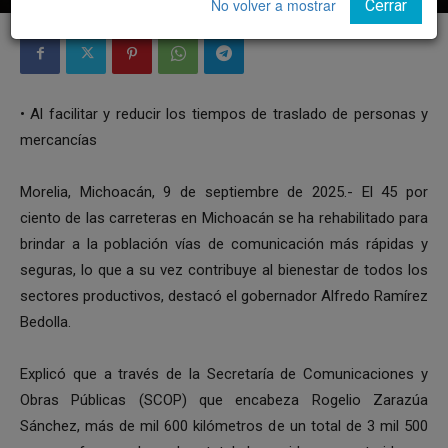
No volver a mostrar
Cerrar
• Al facilitar y reducir los tiempos de traslado de personas y
mercancías
Morelia, Michoacán, 9 de septiembre de 2025.- El 45 por
ciento de las carreteras en Michoacán se ha rehabilitado para
brindar a la población vías de comunicación más rápidas y
seguras, lo que a su vez contribuye al bienestar de todos los
sectores productivos, destacó el gobernador Alfredo Ramírez
Bedolla.
Explicó que a través de la Secretaría de Comunicaciones y
Obras Públicas (SCOP) que encabeza Rogelio Zarazúa
Sánchez, más de mil 600 kilómetros de un total de 3 mil 500