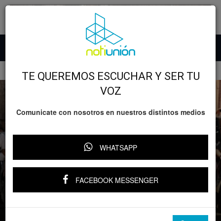
Inicio
GOBIERNO
TE QUEREMOS ESCUCHAR Y SER TU
VOZ
Comunicate con nosotros en nuestros distintos medios
WHATSAPP
GOBIERNO
Recibirán 370 comunidades indígenas
FACEBOOK MESSENGER
recursos directos para infraestructura
social: Bedolla
Por
YARI RIVERA
-
15 abril, 2025