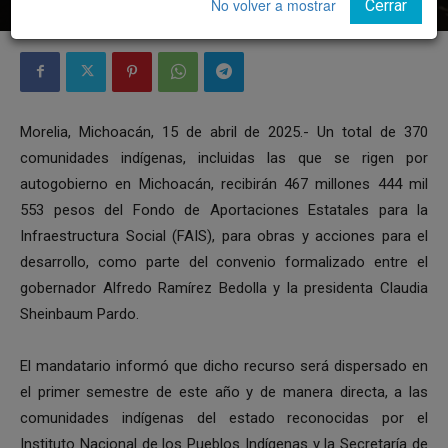
No volver a mostrar
Cerrar
Morelia, Michoacán, 15 de abril de 2025.- Un total de 370
comunidades indígenas, incluidas las que se rigen por
autogobierno en Michoacán, recibirán 467 millones 444 mil
553 pesos del Fondo de Aportaciones Estatales para la
Infraestructura Social (FAIS), para obras y acciones para el
desarrollo, como parte del convenio formalizado entre el
gobernador Alfredo Ramírez Bedolla y la presidenta Claudia
Sheinbaum Pardo.
El mandatario informó que dicho recurso será dispersado en
el primer semestre de este año y de manera directa, a las
comunidades indígenas del estado reconocidas por el
Instituto Nacional de los Pueblos Indígenas y la Secretaría de