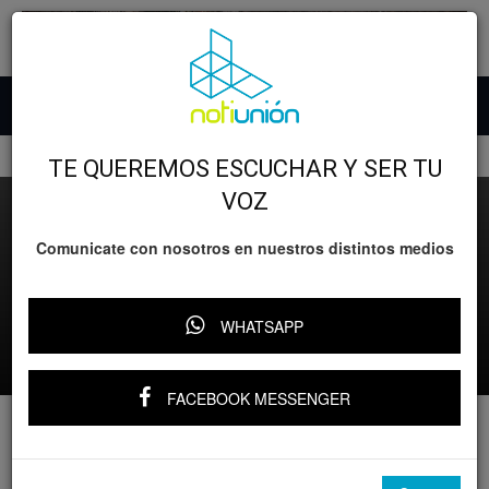
Inicio
Lo nefasto
TE QUEREMOS ESCUCHAR Y SER TU
VOZ
Comunicate con nosotros en nuestros distintos medios
Lo nefasto
Relevante
Prohíben venta y consumo de Coca-Cola
y Corona en comunidad de Hidalgo
WHATSAPP
Por
YARI RIVERA
-
11 febrero, 2025
FACEBOOK MESSENGER