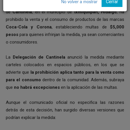
No volver a mostrar
Cerrar
Ixmiquilpan, Hidalgo – 11 de febrero de 2025.
La comunidad
de
Cantinela
, en el municipio de
Ixmiquilpan, Hidalgo
, ha
prohibido la venta y el consumo de productos de las marcas
Coca-Cola y Corona
, estableciendo multas de
$5,000
pesos
para quienes infrinjan la medida, ya sean comerciantes
o consumidores.
La
Delegación de Cantinela
anunció la medida mediante
carteles colocados en espacios públicos, en los que se
advierte que
la prohibición aplica tanto para la venta como
para el consumo
dentro de la comunidad. Además, subraya
que
no habrá excepciones
en la aplicación de las multas.
Aunque el comunicado oficial no especifica las razones
detrás de esta decisión, han surgido diversas versiones que
podrían explicar la medida: