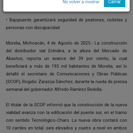
No volver a mostrar
Cerrar
• Bajopuente garantizará seguridad de peatones, ciclistas y
personas con discapacidad
Morelia, Michoacán, 4 de Agosto de 2025.- La construcción
del distribuidor vial Eréndira, a la altura del Mercado de
Abastos, reporta un avance del 39 por ciento, la cual
beneficiará a más de 195 mil habitantes de Morelia, así lo
detalló el secretario de Comunicaciones y Obras Públicas
(SCOP), Rogelio Zarazúa Sánchez, durante la rueda de prensa
semanal del gobernador Alfredo Ramírez Bedolla.
El titular de la SCOP informó que la construcción de la nueva
vialidad avanza con la edificación del puente sur, en el tramo
con sentido Tecnológico-Charo. La nueva obra contará con
10 carriles en total: seis elevados y cuatro a nivel en ambos