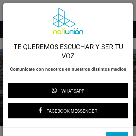
Inicio
Desarrollo
TE QUEREMOS ESCUCHAR Y SER TU
VOZ
Comunicate con nosotros en nuestros distintos medios
Desarrollo
GOBIERNO
WHATSAPP
Paso Eréndira registra 39 % de avance;
beneficiará a 195 mil morelianos: SCOP
FACEBOOK MESSENGER
Por
YARI RIVERA
-
4 agosto, 2025