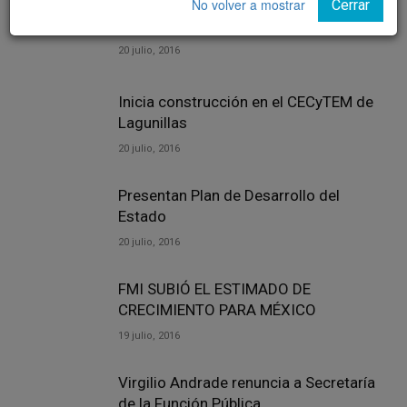
Michoacán hay prudencia y paciencia
No volver a mostrar
Cerrar
con la CNTE
20 julio, 2016
Inicia construcción en el CECyTEM de
Lagunillas
20 julio, 2016
Presentan Plan de Desarrollo del
Estado
20 julio, 2016
FMI SUBIÓ EL ESTIMADO DE
CRECIMIENTO PARA MÉXICO
19 julio, 2016
Virgilio Andrade renuncia a Secretaría
de la Función Pública