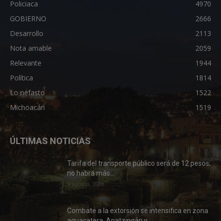
Policiaca
4970
GOBIERNO
2666
Desarrollo
2113
Nota amable
2059
Relevante
1944
Política
1814
Lo nefasto
1522
Michoacán
1519
ÚLTIMAS NOTICIAS
Tarifa del transporte público será de 12 pesos;
no habrá más...
8 agosto, 2026
Combate a la extorsión se intensifica en zona
aguacatera, Apatzingán y...