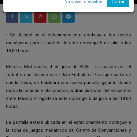
No volver a mostrar
Cerrar
• Se ubicará en el estacionamiento contiguo a los juegos
mecánicos para el partido de este domingo 5 de julio a las
18:00 horas
Morelia, Michoacán, 4 de julio de 2026.- La pasión por el
fútbol no se detiene en el Jalo Futbolero. Para que nadie se
quede fuera, se habilitará una nueva pantalla gigante donde
más aficionadas y aficionados podrán disfrutar del encuentro
entre México e Inglaterra este domingo 5 de julio a las 18:00
horas.
La pantalla estará ubicada en el estacionamiento contiguo a
la zona de juegos mecánicos del Centro de Convenciones y