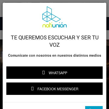
Inicio
GOBIERNO
TE QUEREMOS ESCUCHAR Y SER TU
VOZ
Comunicate con nosotros en nuestros distintos medios
WHATSAPP
GOBIERNO
Michoacán
¡Nadie se queda fuera! El Jalo Futbolero
FACEBOOK MESSENGER
tendrá otra pantalla gigante para el
México vs. Inglaterra
Por
Notiunión
-
4 julio, 2026