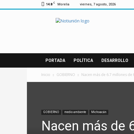
C
14.8
Morelia
viernes, 7 agosto, 2026
Notiunión
PORTADA
POLÍTICA
DESARROLLO
Inicio
GOBIERNO
Nacen más de 6.7 millones de 
GOBIERNO
medio ambiente
Michoacán
Nacen más de 6