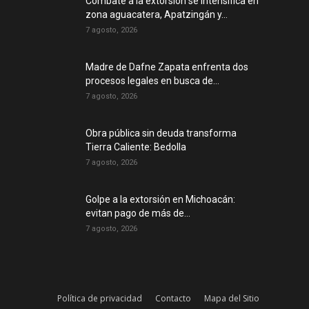
Combate a la extorsión se intensifica en
zona aguacatera, Apatzingán y...
7 agosto, 2026
Madre de Dafne Zapata enfrenta dos
procesos legales en busca de...
7 agosto, 2026
Obra pública sin deuda transforma
Tierra Caliente: Bedolla
7 agosto, 2026
Golpe a la extorsión en Michoacán:
evitan pago de más de...
7 agosto, 2026
Política de privacidad
Contacto
Mapa del Sitio