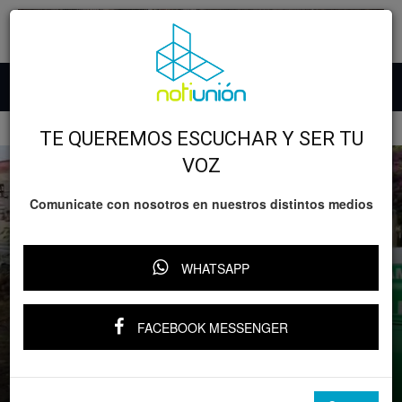
Inicio
Lo nefasto
TE QUEREMOS ESCUCHAR Y SER TU
VOZ
Comunicate con nosotros en nuestros distintos medios
WHATSAPP
Lo nefasto
Michoacán
MULTIHOMICIDIO EN ZAMORA: CINCO
FACEBOOK MESSENGER
PERSONAS FUERON ASESINADAS EN LA
COLONIA 1 DE MAYO
Por
Notiunión
-
3 junio, 2026