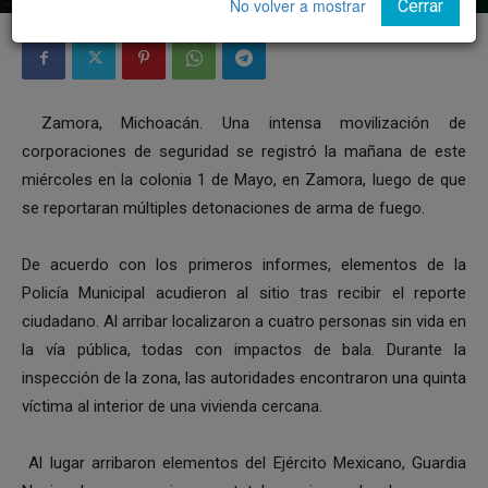
No volver a mostrar
Cerrar
Zamora, Michoacán. Una intensa movilización de
corporaciones de seguridad se registró la mañana de este
miércoles en la colonia 1 de Mayo, en Zamora, luego de que
se reportaran múltiples detonaciones de arma de fuego.
De acuerdo con los primeros informes, elementos de la
Policía Municipal acudieron al sitio tras recibir el reporte
ciudadano. Al arribar localizaron a cuatro personas sin vida en
la vía pública, todas con impactos de bala. Durante la
inspección de la zona, las autoridades encontraron una quinta
víctima al interior de una vivienda cercana.
Al lugar arribaron elementos del Ejército Mexicano, Guardia