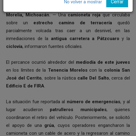
No volver a mostrar
Cerrar
Morelia, Michoacán.
— Una
camioneta roja
que circulaba
sobre un
estrecho camino de terracería
quedó
parcialmente volcada tras caer a un desnivel, en las
inmediaciones de la
antigua carretera a Pátzcuaro
y la
ciclovía
, informaron fuentes oficiales.
El percance ocurrió alrededor del
mediodía de este jueves
en los límites de la
Tenencia Morelos
con la
colonia San
José del Cerrito
, sobre la rústica
calle Del Salto
, cerca del
Edificio E de FIRA
.
La situación fue reportada al
número de emergencias
, y al
lugar acudieron
patrulleros municipales
, quienes
coordinaron el retiro del vehículo. Posteriormente, se solicitó
el apoyo de una
grúa
, cuyos operadores engancharon la
camioneta con un cable de acero y la regresaron al camino