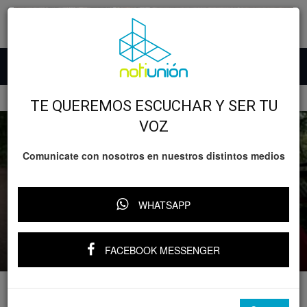
Inicio
Accidentes
TE QUEREMOS ESCUCHAR Y SER TU
VOZ
Comunicate con nosotros en nuestros distintos medios
Accidentes
Morelia: camioneta cae a desnivel en
WHATSAPP
camino de terracería; no se reportan
heridos
Por
Notiunión
-
FACEBOOK MESSENGER
9 octubre, 2025