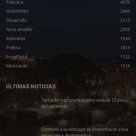
Policiaca
4970
GOBIERNO
2666
Desarrollo
2113
Nota amable
2059
Relevante
1944
Política
1814
Lo nefasto
1522
Michoacán
1519
ÚLTIMAS NOTICIAS
Tarifa del transporte público será de 12 pesos;
no habrá más...
8 agosto, 2026
Combate a la extorsión se intensifica en zona
aguacatera, Apatzingán y...