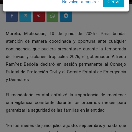
No volver a mostrar
Cerrar
Morelia, Michoacán, 10 de junio de 2026.- Para brindar
atención de manera coordinada y oportuna ante cualquier
contingencia que pudiera presentarse durante la temporada
de lluvias y ciclones tropicales 2026, el gobernador Alfredo
Ramírez Bedolla declaró en sesión permanente al Consejo
Estatal de Protección Civil y al Comité Estatal de Emergencia
y Desastres.
El mandatario estatal enfatizó la importancia de mantener
una vigilancia constante durante los próximos meses para
garantizar la seguridad de las familias en la entidad.
“En los meses de junio, julio, agosto, septiembre, y hasta que