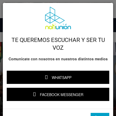
Inicio
Salud
Clima
TE QUEREMOS ESCUCHAR Y SER TU
VOZ
Comunicate con nosotros en nuestros distintos medios
WHATSAPP
Salud
Clima
GOBIERNO
Michoacán
Michoacán se declara en alerta
FACEBOOK MESSENGER
permanente ante temporada de lluvias y
ciclones 2026: Bedolla
Por
Notiunión
-
10 junio, 2026