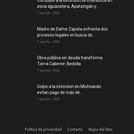
Combate a la extorsión se intensifica en
zona aguacatera, Apatzingán y...
7 agosto, 2026
Madre de Dafne Zapata enfrenta dos
procesos legales en busca de...
7 agosto, 2026
Obra pública sin deuda transforma
Tierra Caliente: Bedolla
7 agosto, 2026
Golpe a la extorsión en Michoacán:
evitan pago de más de...
7 agosto, 2026
Política de privacidad
Contacto
Mapa del Sitio