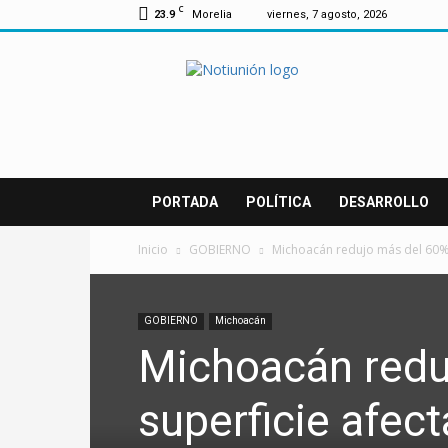
C
23.9
Morelia
viernes, 7 agosto, 2026
Notiunión
PORTADA
POLÍTICA
DESARROLLO
Inicio
GOBIERNO
Michoacán redujo más del 60% l
GOBIERNO
Michoacán
Michoacán redu
superficie afec