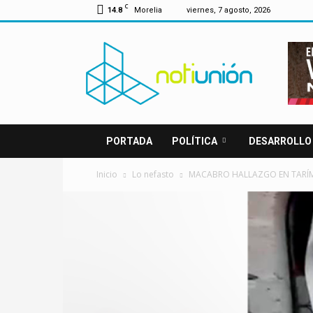
C
14.8
Morelia
viernes, 7 agosto, 2026
Notiunión
PORTADA
POLÍTICA
DESARROLLO
Inicio
Lo nefasto
MACABRO HALLAZGO EN TARÍM