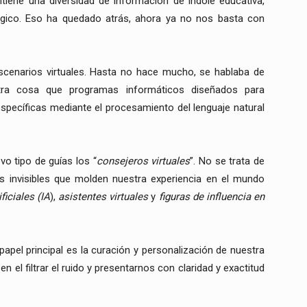
ene una diversidad de información de índole educativa,
nológico. Eso ha quedado atrás, ahora ya no nos basta con
scenarios virtuales. Hasta no hace mucho, se hablaba de
 otra cosa que programas informáticos diseñados para
 específicas mediante el procesamiento del lenguaje natural
o tipo de guías los “
consejeros virtuales
”. No se trata de
s invisibles que molden nuestra experiencia en el mundo
ificiales (IA
),
asistentes virtuales
y
figuras de influencia en
pel principal es la curación y personalización de nuestra
n el filtrar el ruido y presentarnos con claridad y exactitud