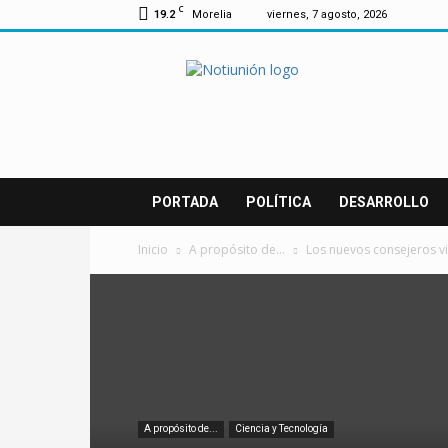
C
19.2
Morelia
viernes, 7 agosto, 2026
Notiunión
PORTADA
POLÍTICA
DESARROLLO
Inicio
A propósito de...
Los nuevos consejeros vi
A propósito de...
Ciencia y Tecnología