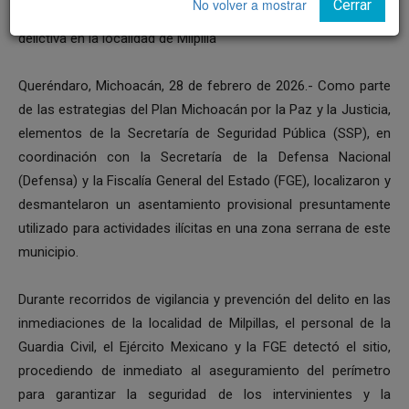
No volver a mostrar
Cerrar
•⁠ ⁠Se encontró equipo táctico con distintivos de una célula
delictiva en la localidad de Milpilla
Queréndaro, Michoacán, 28 de febrero de 2026.- Como parte
de las estrategias del Plan Michoacán por la Paz y la Justicia,
elementos de la Secretaría de Seguridad Pública (SSP), en
coordinación con la Secretaría de la Defensa Nacional
(Defensa) y la Fiscalía General del Estado (FGE), localizaron y
desmantelaron un asentamiento provisional presuntamente
utilizado para actividades ilícitas en una zona serrana de este
municipio.
Durante recorridos de vigilancia y prevención del delito en las
inmediaciones de la localidad de Milpillas, el personal de la
Guardia Civil, el Ejército Mexicano y la FGE detectó el sitio,
procediendo de inmediato al aseguramiento del perímetro
para garantizar la seguridad de los intervinientes y la