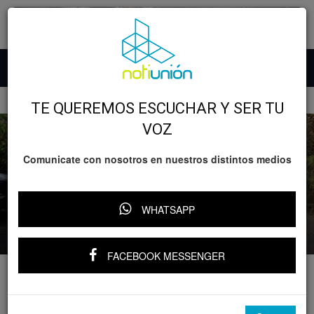
Inicio
GOBIERNO
TE QUEREMOS ESCUCHAR Y SER TU
VOZ
Comunicate con nosotros en nuestros distintos medios
GOBIERNO
Michoacán
Relevante
Policiaca
Localizan e inhabilitan campamento
clandestino en Queréndaro: SSP
WHATSAPP
Por
Notiunión
-
28 febrero, 2026
FACEBOOK MESSENGER