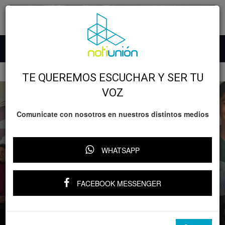
Inicio
Deportes
TE QUEREMOS ESCUCHAR Y SER TU
VOZ
Comunicate con nosotros en nuestros distintos medios
WHATSAPP
Deportes
GOBIERNO
Impulso al deporte suma para alcanzar
FACEBOOK MESSENGER
tercer ciclo escolar completo: Gabriela
Molina
Por
YARI RIVERA
-
8 julio, 2025