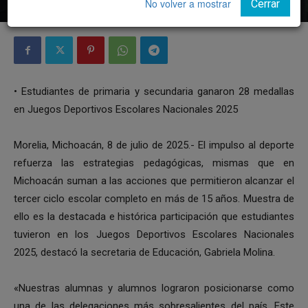
No volver a mostrar
Cerrar
• Estudiantes de primaria y secundaria ganaron 28 medallas
en Juegos Deportivos Escolares Nacionales 2025
Morelia, Michoacán, 8 de julio de 2025.- El impulso al deporte
refuerza las estrategias pedagógicas, mismas que en
Michoacán suman a las acciones que permitieron alcanzar el
tercer ciclo escolar completo en más de 15 años. Muestra de
ello es la destacada e histórica participación que estudiantes
tuvieron en los Juegos Deportivos Escolares Nacionales
2025, destacó la secretaria de Educación, Gabriela Molina.
«Nuestras alumnas y alumnos lograron posicionarse como
una de las delegaciones más sobresalientes del país. Este