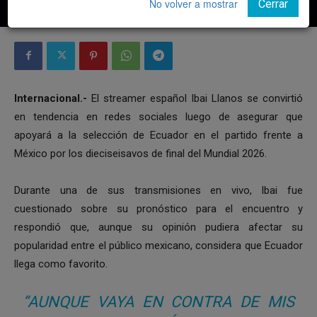
No volver a mostrar
Cerrar
Por
Notiunión
-
1 julio, 2026
Internacional.-
El streamer español Ibai Llanos se convirtió
en tendencia en redes sociales luego de asegurar que
apoyará a la selección de Ecuador en el partido frente a
México por los dieciseisavos de final del Mundial 2026.
Durante una de sus transmisiones en vivo, Ibai fue
cuestionado sobre su pronóstico para el encuentro y
respondió que, aunque su opinión pudiera afectar su
popularidad entre el público mexicano, considera que Ecuador
llega como favorito.
“AUNQUE VAYA EN CONTRA DE MIS