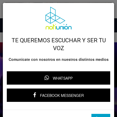
Inicio
entretenimiento
TE QUEREMOS ESCUCHAR Y SER TU
VOZ
Comunicate con nosotros en nuestros distintos medios
WHATSAPP
entretenimiento
FACEBOOK MESSENGER
Ibai desata polémica tras apoyar a
Ecuador para el México vs. Ecuador del
Mundial 2026