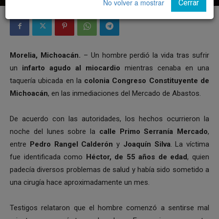
No volver a mostrar
Cerrar
Morelia, Michoacán.
– Un hombre perdió la vida tras sufrir
un
infarto agudo al miocardio
mientras cenaba en una
taquería ubicada en la
colonia Congreso Constituyente de
Michoacán
, en las inmediaciones del Mercado de Abastos.
De acuerdo con las autoridades, los hechos ocurrieron la
noche del lunes sobre la
calle Primo Serranía Mercado
,
entre
Pedro Rangel Calderón
y
Joaquín Silva
. La víctima
fue identificada como
Héctor, de 55 años de edad
, quien
padecía diversos problemas de salud y había sido sometido a
una cirugía hace aproximadamente un mes.
Testigos relataron que el hombre comenzó a sentirse mal