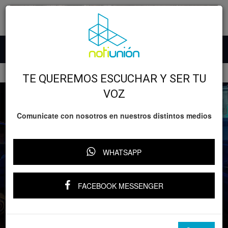
Inicio
Lo nefasto
TE QUEREMOS ESCUCHAR Y SER TU
VOZ
Comunicate con nosotros en nuestros distintos medios
WHATSAPP
Lo nefasto
FACEBOOK MESSENGER
Hombre muere de un infarto mientras
cenaba tacos en Morelia
Por
Notiunión
-
7 octubre, 2025