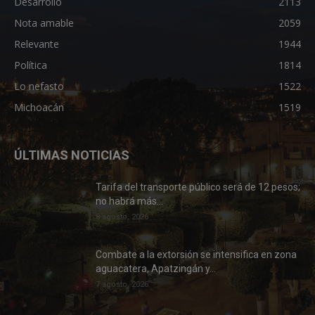
Desarrollo
2113
Nota amable
2059
Relevante
1944
Política
1814
Lo nefasto
1522
Michoacán
1519
ÚLTIMAS NOTICIAS
Tarifa del transporte público será de 12 pesos;
no habrá más...
8 agosto, 2026
Combate a la extorsión se intensifica en zona
aguacatera, Apatzingán y...
7 agosto, 2026