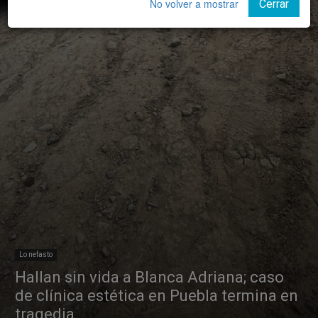
No volver a mostrar
Cerrar
Lo nefasto
Hallan sin vida a Blanca Adriana; caso
de clínica estética en Puebla termina en
tragedia