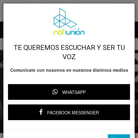
Inicio
Michoacán
TE QUEREMOS ESCUCHAR Y SER TU
VOZ
Comunicate con nosotros en nuestros distintos medios
Michoacán
Relevante
Policiaca
WHATSAPP
Hallan a hombre muerto y con huellas de
violencia en zona de Tarímbaro; está sin
identificar
FACEBOOK MESSENGER
Por
Notiunión
-
6 enero, 2026