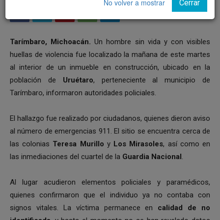
No volver a mostrar
Cerrar
Tarímbaro, Michoacán.
Un hombre sin vida y con visibles
huellas de violencia fue localizado la mañana de este martes
al interior de un inmueble en construcción, ubicado en la
población de
Uruétaro
, perteneciente al municipio de
Tarímbaro, informaron autoridades policiales.
El hallazgo fue realizado por ciudadanos, quienes dieron aviso
al número de emergencias 911. El sitio se encuentra cerca de
las colonias
Teresa Murillo
y
Los Mirasoles
, así como en
las inmediaciones del cuartel de la
Guardia Nacional
.
Al lugar acudieron elementos policiales y paramédicos,
quienes confirmaron que el individuo ya no contaba con
signos vitales. La víctima permanece en
calidad de no