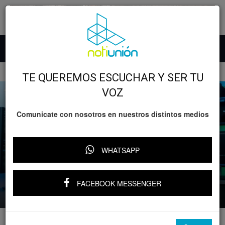
Inicio
Desarrollo
Educación
TE QUEREMOS ESCUCHAR Y SER TU
VOZ
Comunicate con nosotros en nuestros distintos medios
Desarrollo
Educación
Michoacán
WHATSAPP
Guía básica de ciberseguridad para
usuarios principiantes
FACEBOOK MESSENGER
Por
Notiunión
-
8 junio, 2026