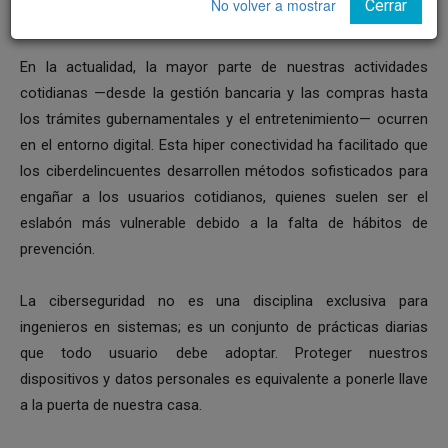
No volver a mostrar
Cerrar
En la actualidad, la mayor parte de nuestras actividades
cotidianas —desde la gestión bancaria y las compras hasta
los trámites gubernamentales y el entretenimiento— ocurren
en el entorno digital. Esta hiper conectividad ha facilitado que
los ciberdelincuentes desarrollen métodos sofisticados para
engañar a los usuarios cotidianos, quienes suelen ser el
eslabón más vulnerable debido a la falta de hábitos de
prevención.
La ciberseguridad no es una disciplina exclusiva para
ingenieros en sistemas; es un conjunto de prácticas diarias
que todo usuario debe adoptar. Proteger nuestros
dispositivos y datos personales es equivalente a ponerle llave
a la puerta de nuestra casa.