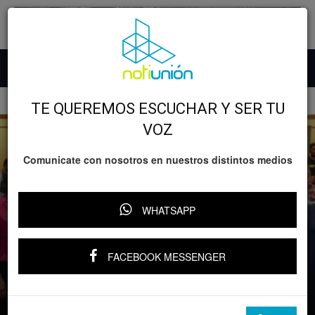
Inicio
Desarrollo
Educación
TE QUEREMOS ESCUCHAR Y SER TU
VOZ
Comunicate con nosotros en nuestros distintos medios
WHATSAPP
Desarrollo
Educación
GOBIERNO
FACEBOOK MESSENGER
Gaby Molina fortalece labor en escuelas
con plazas a personal de apoyo
Por
YARI RIVERA
-
10 junio, 2025