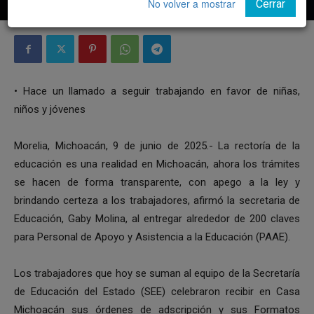
No volver a mostrar
Cerrar
• Hace un llamado a seguir trabajando en favor de niñas,
niños y jóvenes
Morelia, Michoacán, 9 de junio de 2025.- La rectoría de la
educación es una realidad en Michoacán, ahora los trámites
se hacen de forma transparente, con apego a la ley y
brindando certeza a los trabajadores, afirmó la secretaria de
Educación, Gaby Molina, al entregar alrededor de 200 claves
para Personal de Apoyo y Asistencia a la Educación (PAAE).
Los trabajadores que hoy se suman al equipo de la Secretaría
de Educación del Estado (SEE) celebraron recibir en Casa
Michoacán sus órdenes de adscripción y sus Formatos