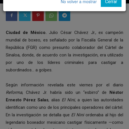
No volver a mostrar
Cerrar
Ciudad de México.
Julio César Chávez Jr., ex campeón
mundial de boxeo, es señalado por la Fiscalía General de la
República (FGR) como presunto colaborador del Cártel de
Sinaloa, donde, de acuerdo con la investigación, era utilizado
por uno de los líderes criminales para castigar a
subordinados… a golpes.
Según información revelada este viernes por el diario
Reforma
, Chávez Jr. habría sido un “esbirro” de
Néstor
Ernesto Pérez Salas
, alias
El Nini
, a quien las autoridades
identifican como uno de los principales operadores del cártel.
En la investigación se detalla que
El Nini
ordenaba al hijo del
legendario boxeador mexicano castigar físicamente —como