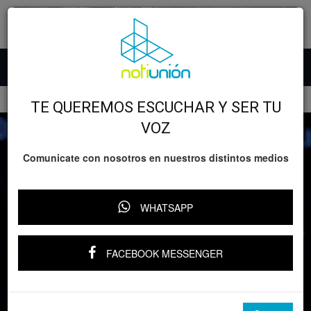
Inicio
Deportes
TE QUEREMOS ESCUCHAR Y SER TU
VOZ
Comunicate con nosotros en nuestros distintos medios
WHATSAPP
Deportes
FGR acusa a Julio César Chávez Jr. de
FACEBOOK MESSENGER
golpear a miembros del Cártel por
órdenes de ‘El Nini’
Por
Notiunión
-
5 julio, 2025