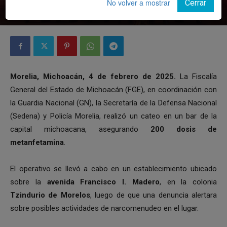
No volver a mostrar
Cerrar
Por
Notiunión
-
4 febrero, 2025
Morelia, Michoacán, 4 de febrero de 2025.
La Fiscalía
General del Estado de Michoacán (FGE), en coordinación con
la Guardia Nacional (GN), la Secretaría de la Defensa Nacional
(Sedena) y Policía Morelia, realizó un cateo en un bar de la
capital michoacana, asegurando
200 dosis de
metanfetamina
.
El operativo se llevó a cabo en un establecimiento ubicado
sobre la
avenida Francisco I. Madero
, en la colonia
Tzindurio de Morelos
, luego de que una denuncia alertara
sobre posibles actividades de narcomenudeo en el lugar.