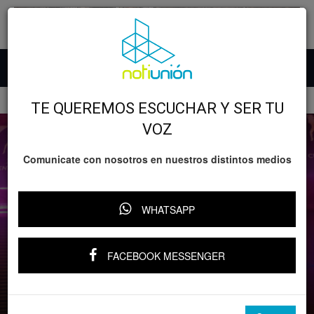
Inicio
SEGURIDAD
TE QUEREMOS ESCUCHAR Y SER TU
VOZ
Comunicate con nosotros en nuestros distintos medios
WHATSAPP
FACEBOOK MESSENGER
SEGURIDAD
FGE cateo bar en Morelia y asegura 200
dosis de metanfetamina