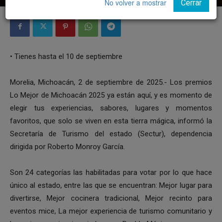
No volver a mostrar
Cerrar
• ⁠⁠Tienes hasta el 10 de septiembre
Morelia, Michoacán, 2 de septiembre de 2025.- Los premios
Lo Mejor de Michoacán 2025 ya están aquí, y es momento de
elegir tus experiencias, sabores, lugares y momentos
favoritos, que solo se viven en esta tierra mágica, informó la
Secretaría de Turismo del estado (Sectur), dependencia
dirigida por Roberto Monroy García.
Son 24 categorías las habilitadas para votar por lo que hace
único al estado, entre las que se encuentran: Mejor lugar para
divertirse, Mejor cocinera tradicional, Mejor recinto para
eventos mice, La mejor experiencia de turismo comunitario y