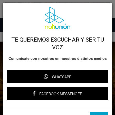
Inicio
GOBIERNO
TE QUEREMOS ESCUCHAR Y SER TU
VOZ
Comunicate con nosotros en nuestros distintos medios
WHATSAPP
GOBIERNO
Desarrollo
Turismo
¡Elige tu experiencia favorita! Abiertas
FACEBOOK MESSENGER
las votaciones para Lo Mejor de
Michoacán: Sectur
Por
YARI RIVERA
-
2 septiembre, 2025