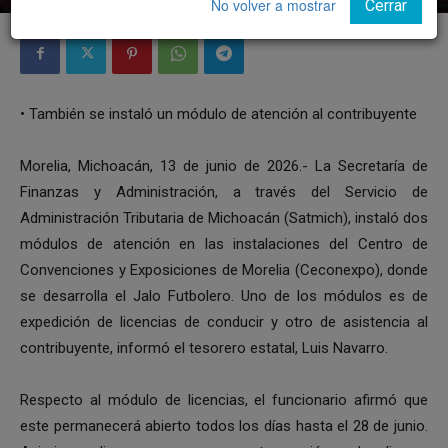
No volver a mostrar
Cerrar
• ⁠También se instaló un módulo de atención al contribuyente
Morelia, Michoacán, 13 de junio de 2026.- La Secretaría de
Finanzas y Administración, a través del Servicio de
Administración Tributaria de Michoacán (Satmich), instaló dos
módulos de atención en las instalaciones del Centro de
Convenciones y Exposiciones de Morelia (Ceconexpo), donde
se desarrolla el Jalo Futbolero. Uno de los módulos es de
expedición de licencias de conducir y otro de asistencia al
contribuyente, informó el tesorero estatal, Luis Navarro.
Respecto al módulo de licencias, el funcionario afirmó que
este permanecerá abierto todos los días hasta el 28 de junio.