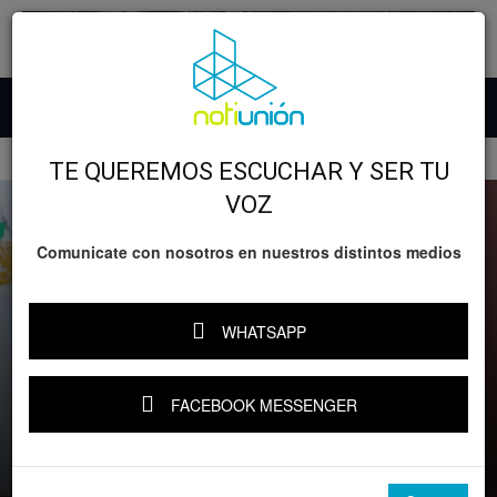
Inicio
GOBIERNO
TE QUEREMOS ESCUCHAR Y SER TU
VOZ
Comunicate con nosotros en nuestros distintos medios
WHATSAPP
GOBIERNO
Michoacán
FACEBOOK MESSENGER
El Jalo Futbolero ofrece módulo de
licencias de conducir: Luis Navarro
Por
Notiunión
-
13 junio, 2026