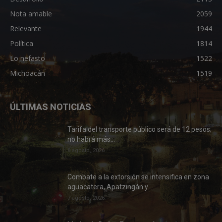
Nota amable
2059
Relevante
1944
Política
1814
Lo nefasto
1522
Michoacán
1519
ÚLTIMAS NOTICIAS
Tarifa del transporte público será de 12 pesos;
no habrá más...
8 agosto, 2026
Combate a la extorsión se intensifica en zona
aguacatera, Apatzingán y...
7 agosto, 2026