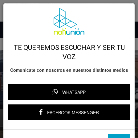
Inicio
Lo nefasto
TE QUEREMOS ESCUCHAR Y SER TU
VOZ
Comunicate con nosotros en nuestros distintos medios
WHATSAPP
FACEBOOK MESSENGER
Lo nefasto
SEGURIDAD
Difunden video de tiroteo en la zona de
Lomas de Guayangareo, en Morelia