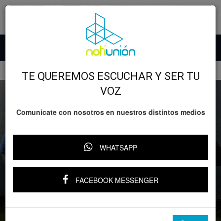
Inicio
SEGURIDAD
TE QUEREMOS ESCUCHAR Y SER TU
VOZ
Comunicate con nosotros en nuestros distintos medios
WHATSAPP
SEGURIDAD
FACEBOOK MESSENGER
Detiene SSP a presunto asaltante de
tiendas OXXO en Morelia
Por
Notiunión
-
3 octubre, 2025