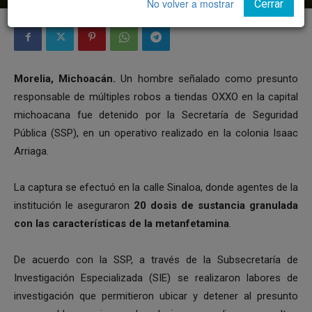
No volver a mostrar
Cerrar
Morelia, Michoacán.
Un hombre señalado como presunto
responsable de múltiples robos a tiendas OXXO en la capital
michoacana fue detenido por la Secretaría de Seguridad
Pública (SSP), en un operativo realizado en la colonia Isaac
Arriaga.
La captura se efectuó en la calle Sinaloa, donde agentes de la
institución le aseguraron
20 dosis de sustancia granulada
con las características de la metanfetamina
.
De acuerdo con la SSP, a través de la Subsecretaría de
Investigación Especializada (SIE) se realizaron labores de
investigación que permitieron ubicar y detener al presunto