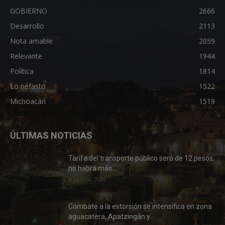
GOBIERNO
2666
Desarrollo
2113
Nota amable
2059
Relevante
1944
Política
1814
Lo nefasto
1522
Michoacán
1519
ÚLTIMAS NOTICIAS
Tarifa del transporte público será de 12 pesos;
no habrá más...
8 agosto, 2026
Combate a la extorsión se intensifica en zona
aguacatera, Apatzingán y...