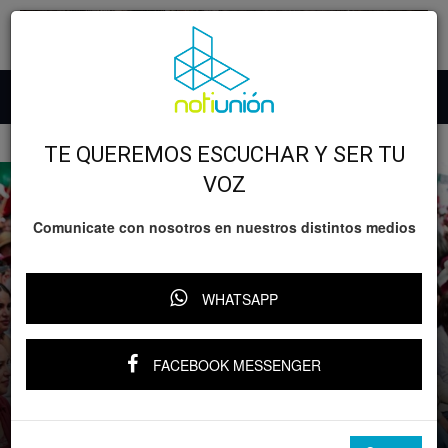
Inicio
GOBIERNO
TE QUEREMOS ESCUCHAR Y SER TU
VOZ
Comunicate con nosotros en nuestros distintos medios
WHATSAPP
GOBIERNO
Michoacán
FACEBOOK MESSENGER
Destaca Gabriela Molina derogación de
la Ley de Usicamm y avances educativos
Por
Notiunión
-
31 mayo, 2026