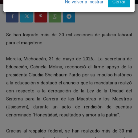
No volver a mostrar
Cerrar
Se han logrado más de 30 mil acciones de justicia laboral
para el magisterio
Morelia, Michoacán, 31 de mayo de 2026.- La secretaria de
Educación, Gabriela Molina, reconoció el firme apoyo de la
presidenta Claudia Sheinbaum Pardo por su impulso histórico
a la educación y destacó el anuncio que la mandataria realizó
con respecto a la derogación de la Ley de la Unidad del
Sistema para la Carrera de las Maestras y los Maestros
(Usicamm), durante un acto de rendición de cuentas
denominado “Honestidad, resultados y amor a la patria”.
Gracias al respaldo federal, se han realizado más de 30 mil