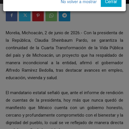
No volver a mostrar
Cerrar
Morelia, Michoacán, 2 de junio de 2026.- Con la presidenta de
la República, Claudia Sheinbaum Pardo, se garantiza la
continuidad de la Cuarta Transformación de la Vida Pública
del país y de Michoacán, un proyecto que ha respaldado de
manera incondicional a la entidad, afirmó el gobernador
Alfredo Ramírez Bedolla, tras destacar avances en empleo,
educación, vivienda y salud.
El mandatario estatal señaló que, ante el informe de rendición
de cuentas de la presidenta, hoy más que nunca quedó de
manifiesto que México cuenta con un gobierno honesto,
cercano y profundamente comprometido con el bienestar y la
dignidad del pueblo, lo cual se ve reflejado de manera directa