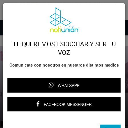
Inicio
GOBIERNO
TE QUEREMOS ESCUCHAR Y SER TU
VOZ
Comunicate con nosotros en nuestros distintos medios
WHATSAPP
GOBIERNO
Michoacán
FACEBOOK MESSENGER
Con Sheinbaum sigue el respaldo
incondicional para Michoacán: Bedolla
Por
Notiunión
-
2 junio, 2026