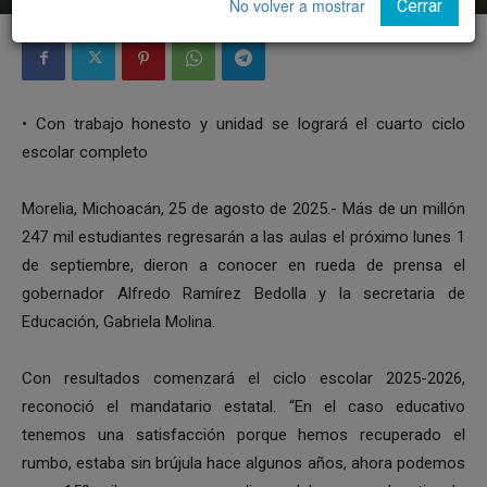
No volver a mostrar
Cerrar
• Con trabajo honesto y unidad se logrará el cuarto ciclo
escolar completo
Morelia, Michoacán, 25 de agosto de 2025.- Más de un millón
247 mil estudiantes regresarán a las aulas el próximo lunes 1
de septiembre, dieron a conocer en rueda de prensa el
gobernador Alfredo Ramírez Bedolla y la secretaria de
Educación, Gabriela Molina.
Con resultados comenzará el ciclo escolar 2025-2026,
reconoció el mandatario estatal. “En el caso educativo
tenemos una satisfacción porque hemos recuperado el
rumbo, estaba sin brújula hace algunos años, ahora podemos