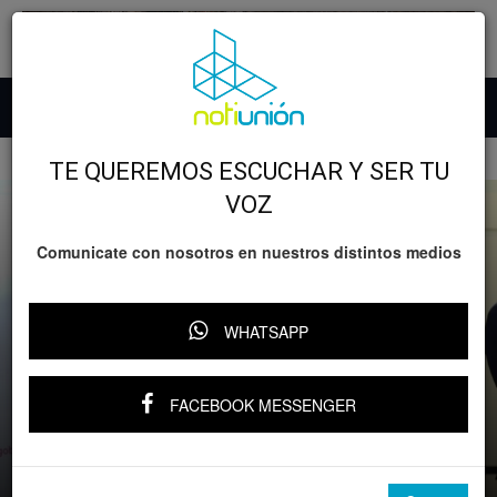
Inicio
Desarrollo
Educación
TE QUEREMOS ESCUCHAR Y SER TU
VOZ
Comunicate con nosotros en nuestros distintos medios
WHATSAPP
Desarrollo
Educación
GOBIERNO
FACEBOOK MESSENGER
Con resultados, el 1 de septiembre es el
regreso a clases: Gabriela Molina
Por
YARI RIVERA
-
26 agosto, 2025